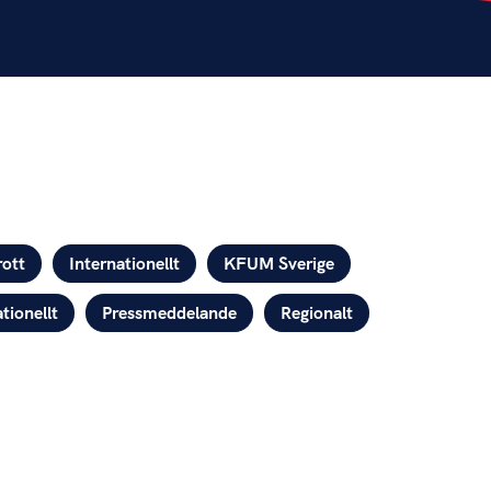
rott
Internationellt
KFUM Sverige
tionellt
Pressmeddelande
Regionalt