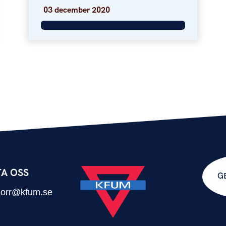
03 december 2020
A OSS
G
.norr@kfum.se