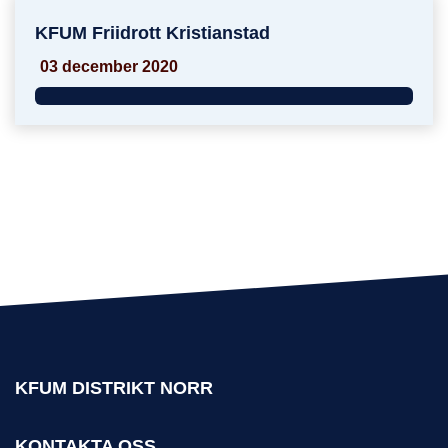
KFUM Friidrott Kristianstad
KFUM Friidrott Kristianstad
03 december 2020
KFUM DISTRIKT NORR
KONTAKTA OSS