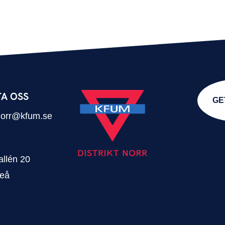
A OSS
GE
.norr@kfum.se
llén 20
eå