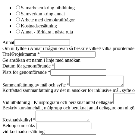
Samarbeten kring utbildning
Samverkan kring annat
Arbete med demokratifrågor
Kostnadsersättning
Annat - förklara i nästa ruta
Annat
Om ni fyllde i Annat i frågan ovan så beskriv vilket/ vilka prioritera
Titel/Projektnamn
*
Ge ansökan ett namn i linje med ansökan
Datum för genomförande
*
Plats för genomförande
*
Sammanfattning av mål och syfte
*
Kortfattad sammanfattning av det ni ansöker för inklusive mål, syfte 
Vid utbildning - Kursprogram och beräknat antal deltagare
Beskriv kursinnehåll, målgrupp och beräknat antal deltagare om ni gö
Kostnadskalkyl
*
Belopp som söks
vid kostnadsersättning