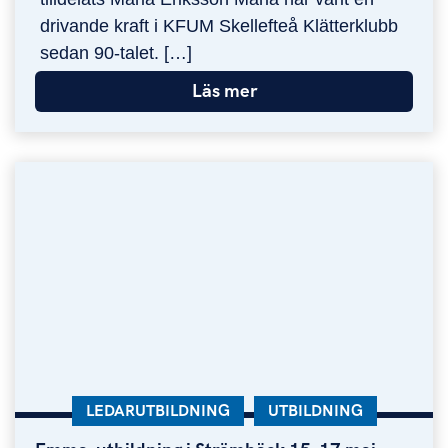
drivande kraft i KFUM Skellefteå Klätterklubb
sedan 90-talet. […]
Läs mer
KATEGORI:
LEDARUTBILDNING
KATEGORI:
UTBILDNING