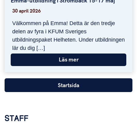
Emma-utbildning i Strömbäck 15-17 maj
Emma-utbildning i Strömbäck 15-17 maj
30 april 2026
Välkommen på Emma! Detta är den tredje
delen av fyra i KFUM Sveriges
utbildningspaket Helheten. Under utbildningen
lär du dig […]
Läs mer
Startsida
STAFF