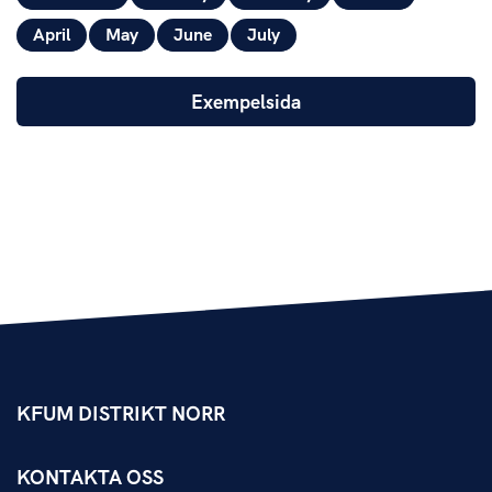
April
May
June
July
Exempelsida
KFUM DISTRIKT NORR
KONTAKTA OSS