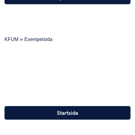
»
KFUM
Exempelsida
PAGE
HERO
- DARK
BACKGROUND
Hejhej
Startsida