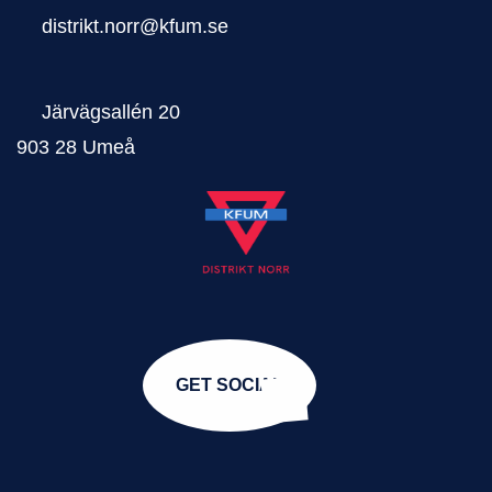
distrikt.norr@kfum.se
Järvägsallén 20
903 28 Umeå
GET SOCIAL