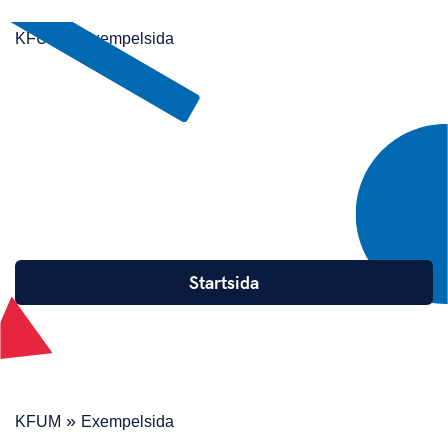
»
KFUM
Exempelsida
PAGE
HERO
- FLIPPED
SYMBOLS
hejhej
Startsida
»
KFUM
Exempelsida