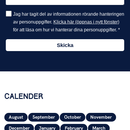
Jag har tagit del av informationen rörande hanteringen
av personuppgifter.
Klicka här (öppnas i nytt fönster)
för att läsa om hur vi hanterar dina personuppgifter. *
Skicka
CALENDER
August
September
October
November
December
January
February
March