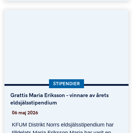
KATEGORI:
STIPENDIER
Grattis Maria Eriksson – vinnare av årets
Grattis Maria Eriksson – vinnare av årets eldsjäls
eldsjälsstipendium
06 maj 2026
KFUM Distrikt Norrs eldsjälsstipendium har
tilldelats Maria Eriksson Maria har varit en