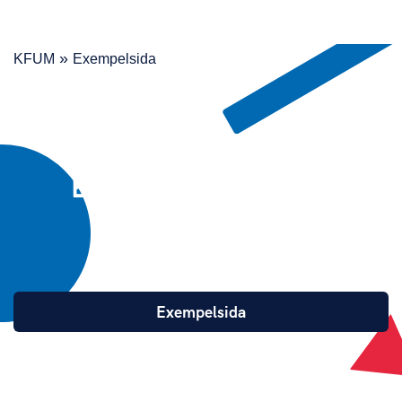
»
KFUM
Exempelsida
PAGE
HERO
- BRIGHT
BACKGROUND
AND
SYMBOLS
hej
Exempelsida