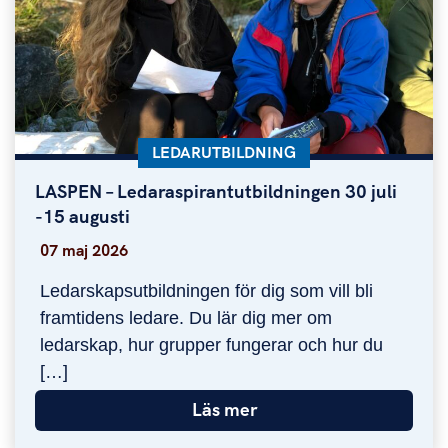
KATEGORI:
LEDARUTBILDNING
LASPEN – Ledaraspirantutbildningen 30 juli
LASPEN – Ledaraspirantutbildningen 30 juli -15 a
-15 augusti
07 maj 2026
Ledarskapsutbildningen för dig som vill bli
framtidens ledare. Du lär dig mer om
ledarskap, hur grupper fungerar och hur du
[…]
Läs mer