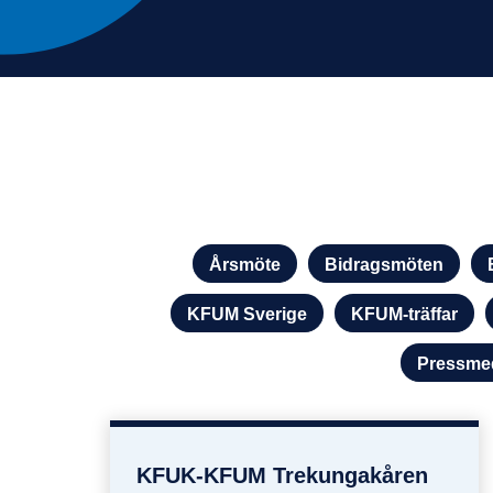
Kategorier
Årsmöte
Bidragsmöten
KFUM Sverige
KFUM-träffar
Pressme
KFUK-KFUM Trekungakåren
KFUK-KFUM Trekungakåren