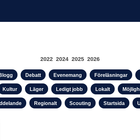
2022
2024
2025
2026
Blogg
Debatt
Evenemang
Föreläsningar
Kultur
Läger
Ledigt jobb
Lokalt
Möjligh
ddelande
Regionalt
Scouting
Startsida
U