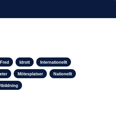
Fred
Idrott
Internationellt
eter
Mötesplatser
Nationellt
tbildning