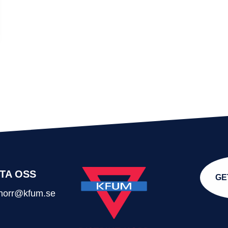
TA OSS
GE
t.norr@kfum.se