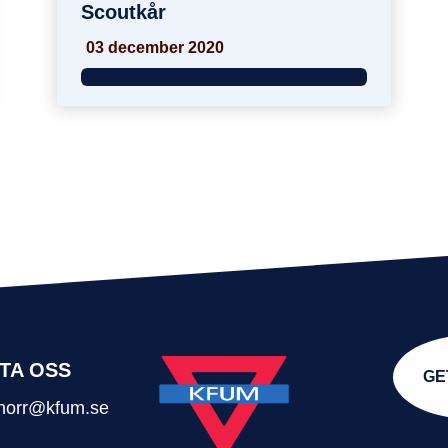
Scoutkår
03 december 2020
TA OSS
GE
t.norr@kfum.se