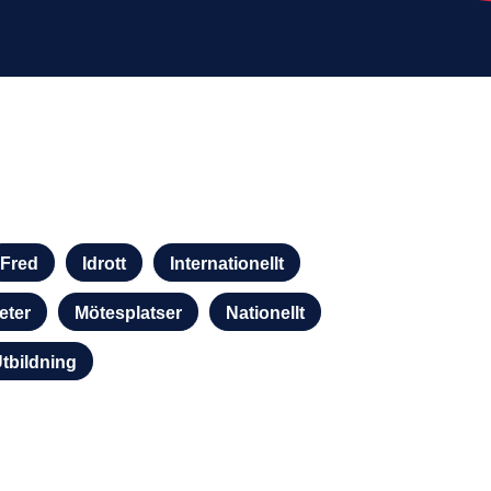
Fred
Idrott
Internationellt
eter
Mötesplatser
Nationellt
tbildning