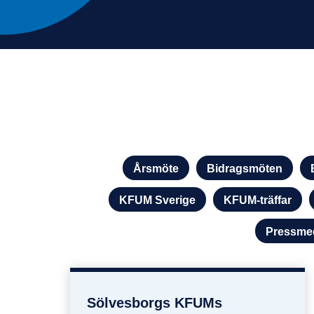
Kategorier
Årsmöte
Bidragsmöten
KFUM Sverige
KFUM-träffar
Pressme
Sölvesborgs KFUMs
Sölvesborgs KFUMs Huvudföreni