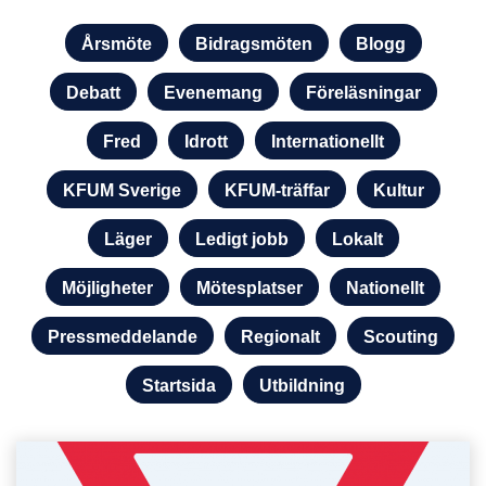
Kategorier
Årsmöte
Bidragsmöten
Blogg
Debatt
Evenemang
Föreläsningar
Fred
Idrott
Internationellt
KFUM Sverige
KFUM-träffar
Kultur
Läger
Ledigt jobb
Lokalt
Möjligheter
Mötesplatser
Nationellt
Pressmeddelande
Regionalt
Scouting
Startsida
Utbildning